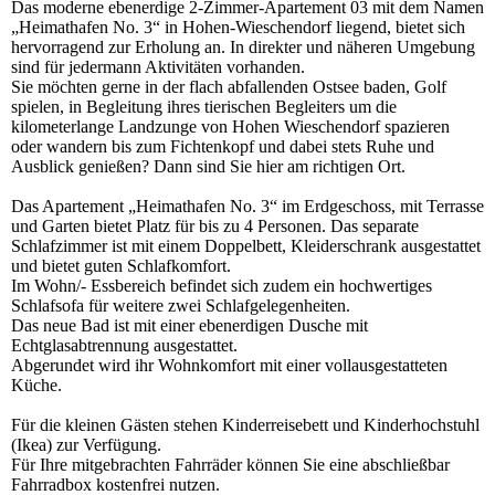
Das moderne ebenerdige 2-Zimmer-Apartement 03 mit dem Namen
„Heimathafen No. 3“ in Hohen-Wieschendorf liegend, bietet sich
hervorragend zur Erholung an. In direkter und näheren Umgebung
sind für jedermann Aktivitäten vorhanden.
Sie möchten gerne in der flach abfallenden Ostsee baden, Golf
spielen, in Begleitung ihres tierischen Begleiters um die
kilometerlange Landzunge von Hohen Wieschendorf spazieren
oder wandern bis zum Fichtenkopf und dabei stets Ruhe und
Ausblick genießen? Dann sind Sie hier am richtigen Ort.
Das Apartement „Heimathafen No. 3“ im Erdgeschoss, mit Terrasse
und Garten bietet Platz für bis zu 4 Personen. Das separate
Schlafzimmer ist mit einem Doppelbett, Kleiderschrank ausgestattet
und bietet guten Schlafkomfort.
Im Wohn/- Essbereich befindet sich zudem ein hochwertiges
Schlafsofa für weitere zwei Schlafgelegenheiten.
Das neue Bad ist mit einer ebenerdigen Dusche mit
Echtglasabtrennung ausgestattet.
Abgerundet wird ihr Wohnkomfort mit einer vollausgestatteten
Küche.
Für die kleinen Gästen stehen Kinderreisebett und Kinderhochstuhl
(Ikea) zur Verfügung.
Für Ihre mitgebrachten Fahrräder können Sie eine abschließbar
Fahrradbox kostenfrei nutzen.